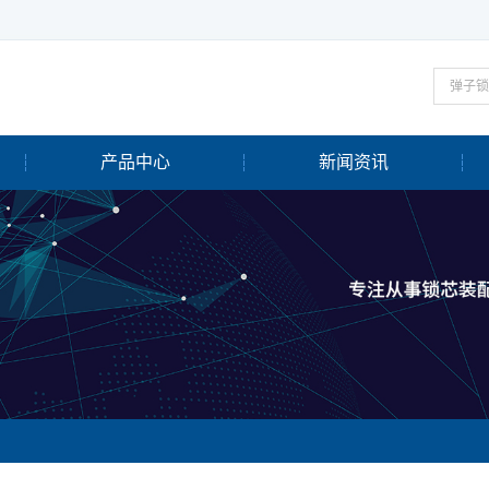
产品中心
新闻资讯